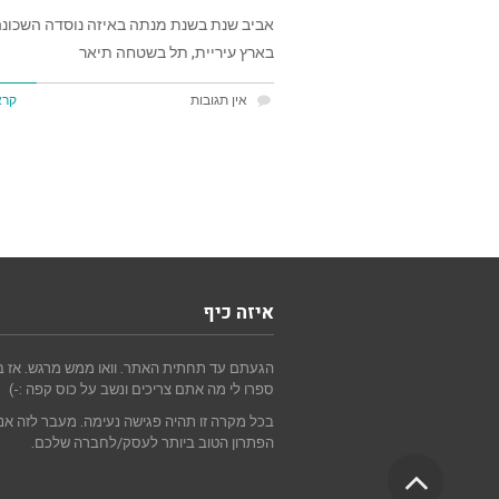
אביב שנת בשנת מנתה באיזה נוסדה השכונה
בארץ עיריית, תל בשטחה תיאר
אין תגובות
קרא
איזה כיף
הגעתם עד תחתית האתר. וואו ממש מרגש. אז בו
ספרו לי מה אתם צריכים ונשב על כוס קפה :-)
בכל מקרה זו תהיה פגישה נעימה. מעבר לזה אנו
הפתרון הטוב ביותר לעסק/לחברה שלכם.
גלילה