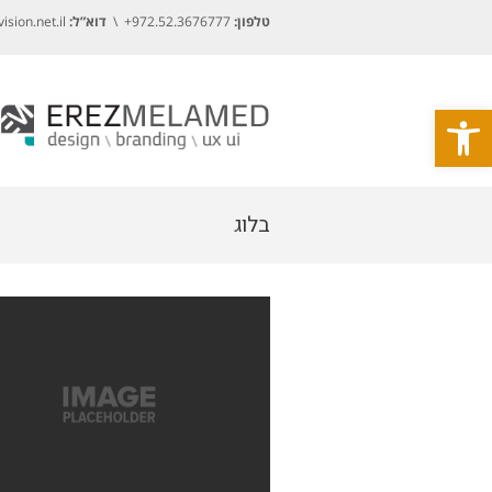
טלפון:
972.52.3676777+ \
דוא”ל:
sion.net.il
פתח סרגל נגישות
בלוג