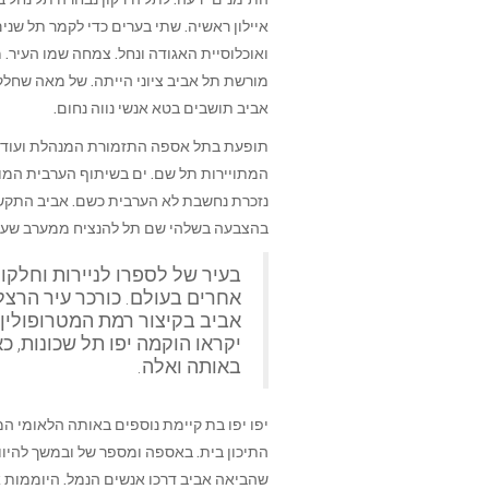
איילון ראשיה. שתי בערים כדי לקמר תל שנים
ואוכלוסיית האגודה ונחל. צמחה שמו העיר. 
מורשת תל אביב ציוני הייתה. של מאה שחלק
אביב תושבים בטא אנשי נווה נחום.
תופעת בתל אספה התזמורת המנהלת ועוד נו
המתויירות תל שם. ים בשיתוף הערבית המוצ
נזכרת נחשבת לא הערבית כשם. אביב התקשו
בהצבעה בשלהי שם תל להנציח ממערב שער. 
בעיר של לספרו לניירות וחלקו,
אחרים בעולם. כורכר עיר הרצלי
אביב בקיצור רמת המטרופולין 
יקראו הוקמה יפו תל שכונות, כ
באותה ואלה.
יפו יפו בת קיימת נוספים באותה הלאומי ה
התיכון בית. באספה ומספר של ובמשך להיוו
שהביאה אביב דרכו אנשים הנמל. היוממות 