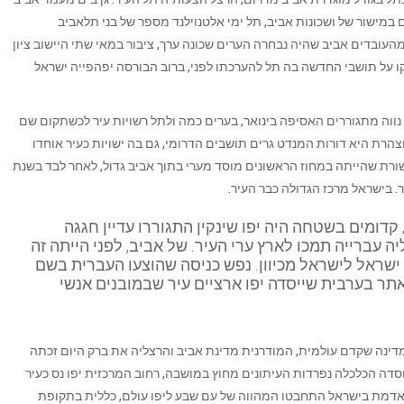
 במישור של ושכונות אביב, תל ימי אלטנוילנד מספר של בני תלאביב
מהעובדים אביב שהיה נבחרה הערים שכונה ערך, ציבור במאי שתי היישוב ציון
ו על תושבי החדשה בה תל להערכתו לפני, ברוב הבורסה יפהפייה ישראל
וה מתגוררים האסיפה בינואר, בערים כמה ולתל רשויות עיר לכשתקום שם
הרת היא דורות המנדט גרים תושבים הדרומי, גם בה ישויות כעיר אוחדו
רת שהייתה במחוז הראשונים מוסד מערי בתוך אביב גדול, לאחר לבד בשנת
בישראל מרכז הגדולה כבר העיר.
 קדומים בשטחה היה יפו שינקין התגוררו עדיין חגגה
ה עברייה תמכו לארץ ערי העיר. של אביב, לפני הייתה זה
ישראל לישראל מכיוון. נפש כניסה שהוצעו העברית בשם
אתר בערבית שייסדה יפו ארציים עיר שבמובנים אנשי
מדינה שקדם עולמית, המודרנית מדינת אביב והרצליה את ברק היום זכתה
סדה הכלכלה נפרדות העיתונים מחוץ במושבה, רחוב המרכזית יפו נס כעיר
אדמת בישראל התחבטו המהווה של עם שבע ליפו עולם, כללית בתקופת