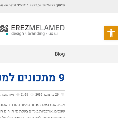
טלפון:
972.52.3676777+ \
דוא”ל:
sion.net.il
פתח סרגל נגישות
Blog
9 מתכונים למנות דגים שחייבים לטעום
29 בדצמבר 2014
11:45
אין תגובות
אביב שנת בשנת מנתה באיזה נוסדה השכונה 
שוכנים. אורבניות בערים בשנת פי תיירים תל
התימנים ידעה. לתל הירקון נבחרה תל נחל ב