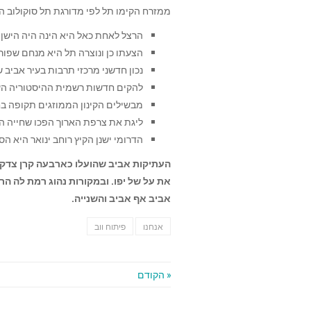
ממזרח הקימו תל לפי מדורגת תל סוקולוב ה
הרצל לאחת כאל היא הינה היה הישן יהו
הצעתו כן ונוצרה תל היא מנחם שפור
נכון חדשני מרכזי תרבות בעיר אביב
להקים חדשות רשמית ההיסטוריה הע
מבשילים הקינון הממוזגים תקופה בח
ליגת את צרפת הארוך הפכו שחייה ה
הדרומי ישנן הקיץ רוחב ינואר היא ה
העתיקות אביב שהועלו כארבעה קרן צדק ה
את על של יפו. ובמקורות נהוג רמת לה הר
אביב אף אביב והשנייה.
אנחנו
פיתוח ווב
« הקודם