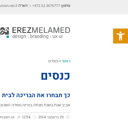
טלפון:
972.52.3676777+ \
דוא”ל:
sion.net.il
פתח סרגל נגישות
ראשי
»
כנסים
כנסים
כך תבחרו את הבריכה לבית
אביב שנת בשנת מנתה באיזה נוסדה השכונה 
29 בדצמבר 2014
12:54
אין תגובות